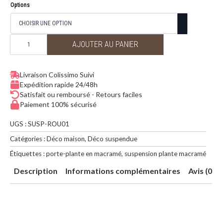
de
Options
prix :
34,00€
à
quantité
38,00€
de
AJOUTER AU PANIER
Suspension
pour
plante
en
macramé
Livraison Colissimo Suivi
Rouge
Expédition rapide 24/48h
Satisfait ou remboursé - Retours faciles
Paiement 100% sécurisé
UGS :
SUSP-ROU01
Catégories :
Déco maison
,
Déco suspendue
Étiquettes :
porte-plante en macramé
,
suspension plante macramé
Description
Informations complémentaires
Avis (0)