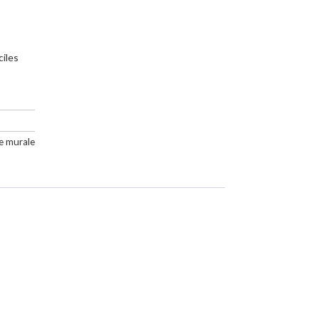
ciles
e murale