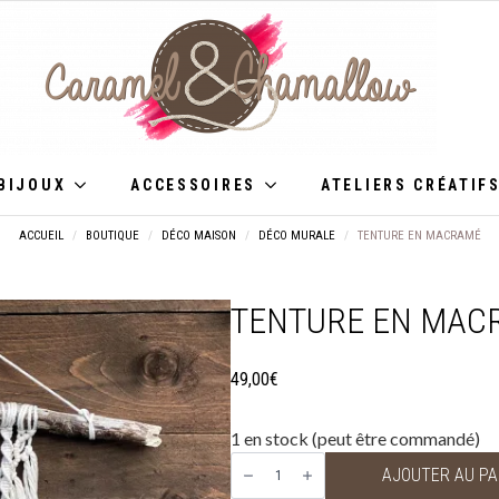
OUX
ACCESSOIRES
ATELIERS CRÉATIFS
BIJOUX
ACCESSOIRES
ATELIERS CRÉATIF
ACCUEIL
BOUTIQUE
DÉCO MAISON
DÉCO MURALE
TENTURE EN MACRAMÉ
TENTURE EN MAC
49,00
€
1 en stock (peut être commandé)
quantité
de
AJOUTER AU PA
Tenture
en