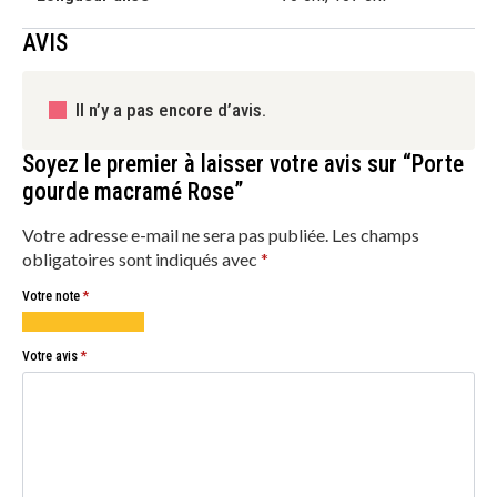
AVIS
Il n’y a pas encore d’avis.
Soyez le premier à laisser votre avis sur “Porte
gourde macramé Rose”
Votre adresse e-mail ne sera pas publiée.
Les champs
obligatoires sont indiqués avec
*
Votre note
*
1 étoile
2 étoiles
3 étoiles
4 étoiles
5 étoiles
sur
sur
sur
sur
sur
Votre avis
*
5
5
5
5
5