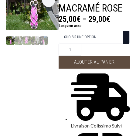
MACRAMÉ ROSE
25,00
€
–
29,00
€
Plage
Longueur anse
de
prix :
quantité
25,00€
de
Porte
gourde
à
macramé
AJOUTER AU PANIER
Rose
29,00€
Livraison Colissimo Suivi