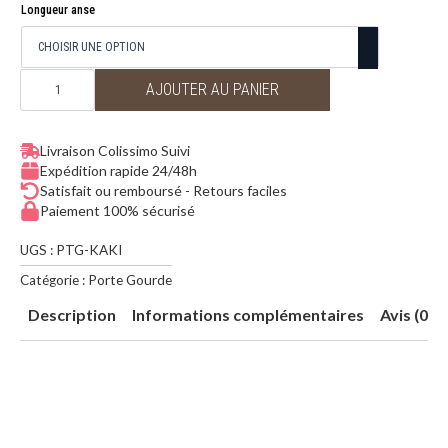
de
Longueur anse
prix :
25,00€
à
quantité
29,00€
de
AJOUTER AU PANIER
Porte
gourde
macramé
Kaki
Livraison Colissimo Suivi
Expédition rapide 24/48h
Satisfait ou remboursé - Retours faciles
Paiement 100% sécurisé
UGS :
PTG-KAKI
Catégorie :
Porte Gourde
Description
Informations complémentaires
Avis (0)